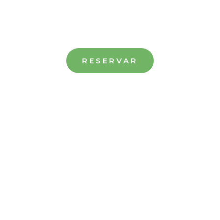
Casa samper
mentos rurales en Santa Eulalia de 
RESERVAR